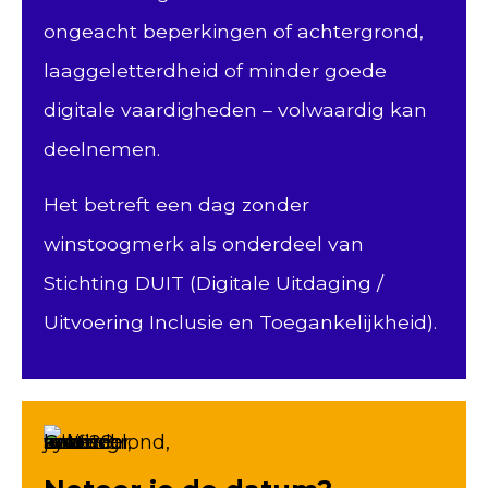
ongeacht beperkingen of achtergrond,
laaggeletterdheid of minder goede
digitale vaardigheden – volwaardig kan
deelnemen.
Het betreft e
en dag zonder
winstoogmerk als onderdeel van
Stichting DUIT (Digitale Uitdaging /
Uitvoering Inclusie en Toegankelijkheid).